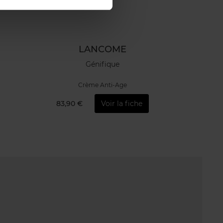
LANCOME
Génifique
Crème Anti-Age
83,90 €
Voir la fiche