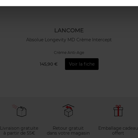
LANCOME
Absolue Longevity MD Crème Intercept
Crème Anti-Age
145,90 €
Voir la fiche
Livraison gratuite
Retour gratuit
Emballage cadeau
à partir de 55€
dans votre magasin
offert