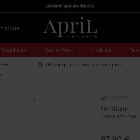
Livraison gratuite dès 55€
Maquillage
Nos instituts
Cadeaux
Beau
de 55€
Retour gratuit dans votre magasin
ue
Marque
Génifique
Crème Anti-Age
83,90 €