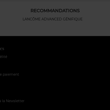
RECOMMANDATIONS
LANCÔME ADVANCED GÉNIFIQUE
es
élité
e paiement
à la Newsletter