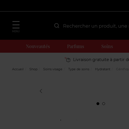
MENU
Nouveautés
Parfums
Soins
Livraison gratuite à partir 
Accueil
Shop
Soins visage
Type de soins
Hydratant
Génifiq