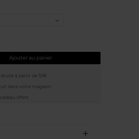
Ajouter au panier
atuite à partir de 55€
uit dans votre magasin
adeau offert