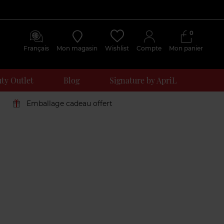
0
Français
Mon magasin
Wishlist
Compte
Mon panier
ty Outlet
Blog
Signature by ApriL
Emballage cadeau offert
Avis
clients