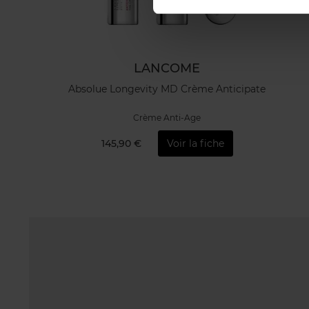
LANCOME
Absolue Longevity MD Crème Anticipate
Crème Anti-Age
145,90 €
Voir la fiche