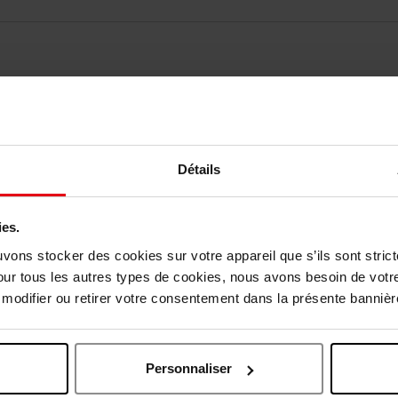
vis des clients
Vous aimerez peut-être
Détails
ies.
uvons stocker des cookies sur votre appareil que s’ils sont stri
our tous les autres types de cookies, nous avons besoin de votr
odifier ou retirer votre consentement dans la présente bannière
Personnaliser