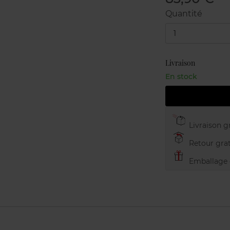
Quantité
1
Livraison
En stock
Livraison gr
Retour grat
Emballage c