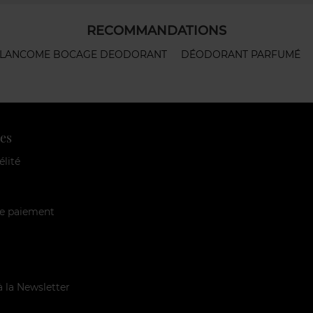
RECOMMANDATIONS
LANCOME BOCAGE DEODORANT
DÉODORANT PARFUMÉ
es
élité
e paiement
à la Newsletter