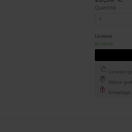
Quantité
1
Livraison
En stock
Livraison gr
Retour grat
Emballage c