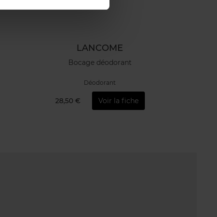
LANCOME
Bocage déodorant
Déodorant
28,50 €
Voir la fiche