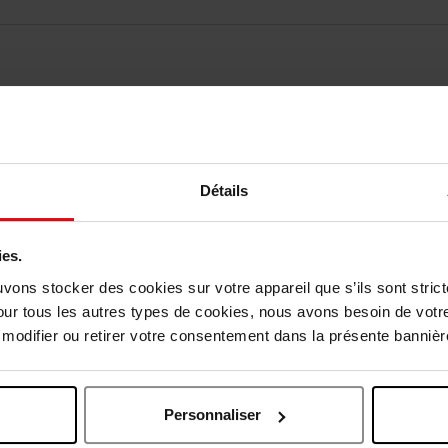
vis des clients
Vous aimerez peut-être
Détails
ies.
uvons stocker des cookies sur votre appareil que s’ils sont stri
our tous les autres types de cookies, nous avons besoin de votr
odifier ou retirer votre consentement dans la présente bannière
Personnaliser