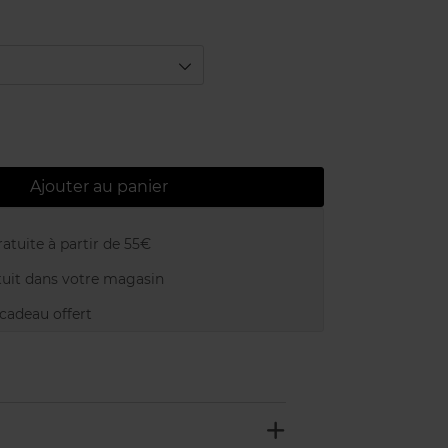
Ajouter au panier
atuite à partir de 55€
uit dans votre magasin
adeau offert