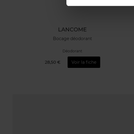
LANCOME
Bocage déodorant
Déodorant
28,50 €
Voir la fiche