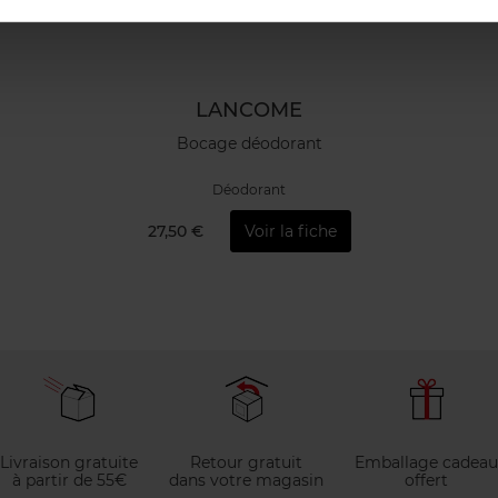
LANCOME
Bocage déodorant
Déodorant
27,50 €
Voir la fiche
Livraison gratuite
Retour gratuit
Emballage cadeau
à partir de 55€
dans votre magasin
offert