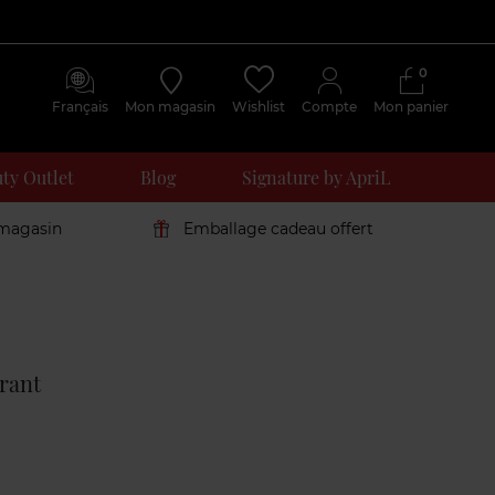
0
Français
Mon magasin
Wishlist
Compte
Mon panier
ty Outlet
Blog
Signature by ApriL
 magasin
Emballage cadeau offert
Avis
clients
rant