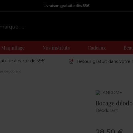
Livraison gratuite dès 55€
Maquillage
Nos instituts
Cadeaux
Beau
ratuite à partir de 55€
Retour gratuit dans votre
e déodorant
Marque
Bocage déodo
Déodorant
28,50 €