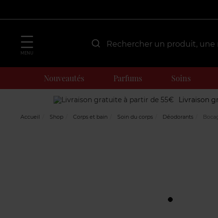
MENU
Nouveautés
Parfums
Soins
Livraison g
Accueil
Shop
Corps et bain
Soin du corps
Déodorants
Bocag