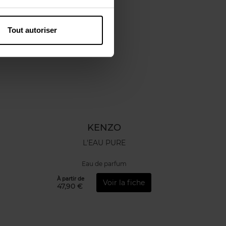
Tout autoriser
KENZO
L'EAU PURE
Eau de parfum
À partir de
Voir la fiche
47,90 €