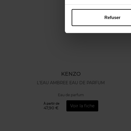
Refuser
KENZO
L'EAU AMBREE EAU DE PARFUM
Eau de parfum
À partir de
Voir la fiche
47,90 €