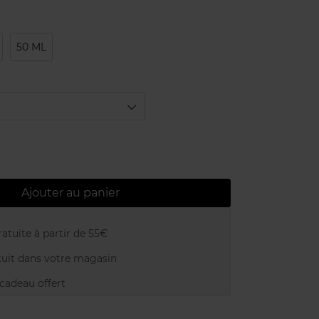
50 ML
Ajouter au panier
atuite à partir de 55€
uit dans votre magasin
adeau offert