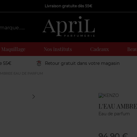
Livraison gratuite dès 55€
Maquillage
Nos instituts
Cadeaux
Beau
de 55€
Retour gratuit dans votre magasin
AMBREE EAU DE PARFUM
Marque
L'EAU AMBRE
Eau de parfum
94,90 €