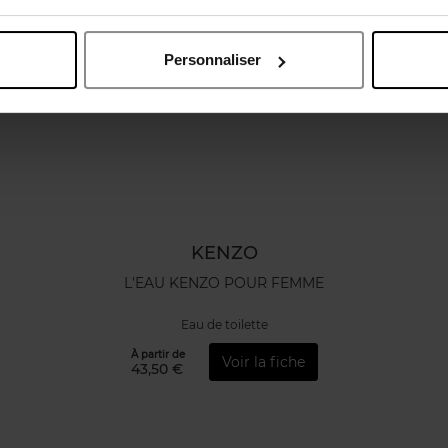
Personnaliser
KENZO
L'EAU KENZO POUR FEMME
Eau de toilette
À partir de
Voir la fiche
43,50 €