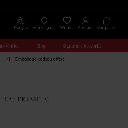
0
Français
Mon magasin
Wishlist
Compte
Mon panier
ty Outlet
Blog
Signature by ApriL
Emballage cadeau offert
Avis
clients
E EAU DE PARFUM