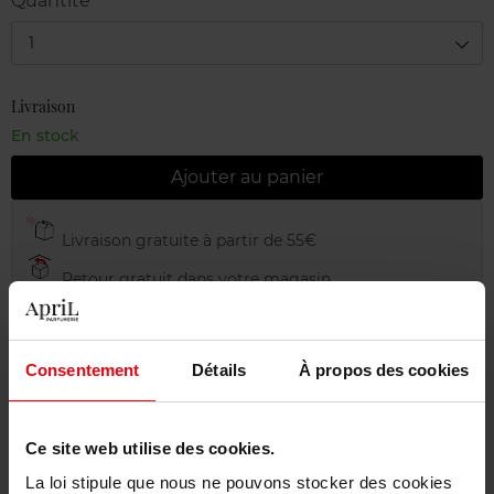
Quantité
1
Livraison
En stock
Ajouter au panier
Livraison gratuite à partir de 55€
Retour gratuit dans votre magasin
Emballage cadeau offert
Consentement
Détails
À propos des cookies
Description
Ce site web utilise des cookies.
La loi stipule que nous ne pouvons stocker des cookies