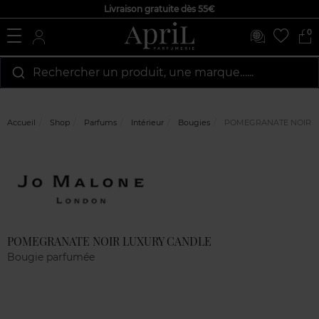
Livraison gratuite dès 55€
0
Rechercher un produit, une marque…...
Accueil
Shop
Parfums
Intérieur
Bougies
POMEGRANATE NOIR L
Marque
Avis
clients
POMEGRANATE NOIR LUXURY CANDLE
Bougie parfumée