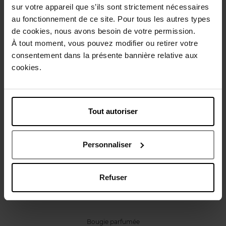
sur votre appareil que s’ils sont strictement nécessaires
Caractéristiques
au fonctionnement de ce site. Pour tous les autres types
de cookies, nous avons besoin de votre permission.
À tout moment, vous pouvez modifier ou retirer votre
Avis client
Politique relative aux avis des clients
consentement dans la présente bannière relative aux
cookies.
Vous aimerez peut-être
Tout autoriser
Personnaliser
JO MALONE LONDON
Refuser
LIME BASIL AND MANDARINE DELUXE CANDLE
Bougie parfumée