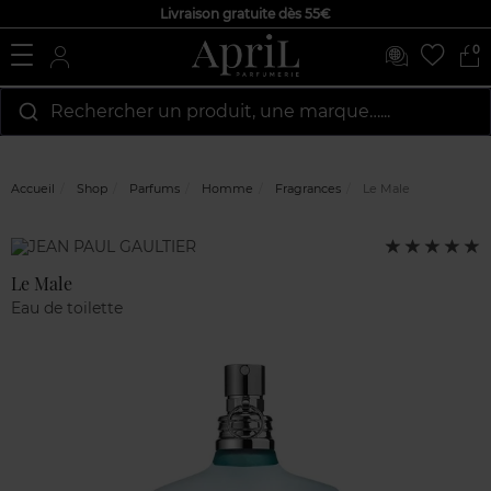
Livraison gratuite dès 55€
0
Rechercher un produit, une marque…...
Accueil
Shop
Parfums
Homme
Fragrances
Le Male
Avis
Note
Marque
clients
:
5
Le Male
sur
Eau de toilette
5