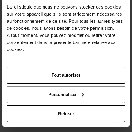
Conseil d'utilisation
La loi stipule que nous ne pouvons stocker des cookies
sur votre appareil que s’ils sont strictement nécessaires
au fonctionnement de ce site. Pour tous les autres types
Caractéristiques
de cookies, nous avons besoin de votre permission.
À tout moment, vous pouvez modifier ou retirer votre
consentement dans la présente bannière relative aux
Avis client
Politique relative aux avis des clients
cookies.
Vous aimerez peut-être
Tout autoriser
Personnaliser
Refuser
JEAN PAUL GAULTIER