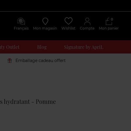
0
Français
Mon magasin
Wishlist
Compte
Mon panier
ty Outlet
Blog
Signature by ApriL
Emballage cadeau offert
Avis
clients
es hydratant - Pomme