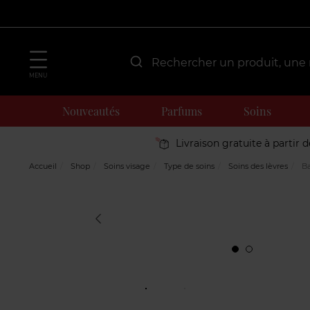
MENU
Nouveautés
Parfums
Soins
Livraison gratuite à partir 
Accueil
Shop
Soins visage
Type de soins
Soins des lèvres
Ba