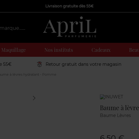
Livraison gratuite dès 55€
Maquillage
Nos instituts
Cadeaux
Beau
de 55€
Retour gratuit dans votre magasin
ume à lèvres hydratant - Pomme
Marque
Baume à lèvr
Baume Lèvres
6,50 €