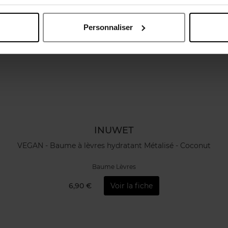
Personnaliser
INUWET
VEGAN - Baume à lèvres hydratant Métalisé - Coconut
Baume Lèvres
6,90 €
Voir la fiche