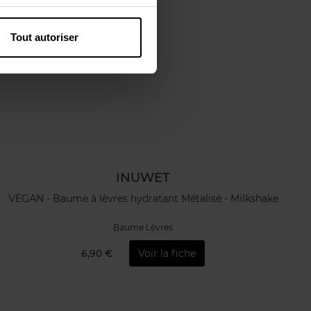
Tout autoriser
INUWET
VEGAN - Baume à lèvres hydratant Métalisé - Milkshake
Baume Lèvres
6,90 €
Voir la fiche