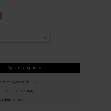
orail
Ajouter au panier
atuite à partir de 55€
uit dans votre magasin
adeau offert