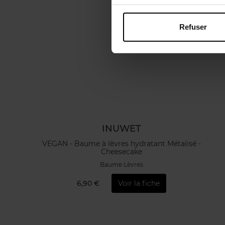
Refuser
INUWET
VEGAN - Baume à lèvres hydratant Métalisé -
Cheesecake
Baume Lèvres
6,90 €
Voir la fiche