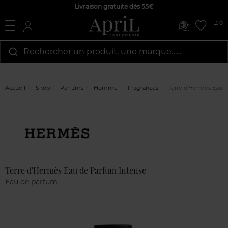
Livraison gratuite dès 55€
0
Rechercher un produit, une marque…...
Accueil
Shop
Parfums
Homme
Fragrances
Terre d'Hermès Eau d
Marque
Avis
clients
Terre d'Hermès Eau de Parfum Intense
Eau de parfum