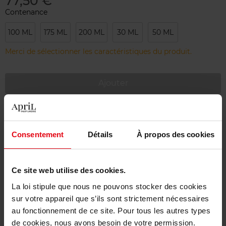
77,50 €
Contenance
100 ML
175 ML
200 ML
30 ML
50 ML
Merci de sélectionner les caractéristiques du produit.
Ajouter
Livraison gratuite à partir de 55€
Retour gratuit dans votre magasin
Consentement
Détails
À propos des cookies
Emballage cadeau offert
Ce site web utilise des cookies.
La loi stipule que nous ne pouvons stocker des cookies
sur votre appareil que s’ils sont strictement nécessaires
Description
au fonctionnement de ce site. Pour tous les autres types
de cookies, nous avons besoin de votre permission.