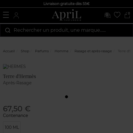
Livraison gratuite dès 55€
0
Rechercher un produit, une marque…...
Accueil
Shop
Parfums
Homme
Rasage et après-rasage
Terre d'
Marque
Avis
clients
Terre d'Hermès
Après-Rasage
67,50 €
Contenance
100 ML