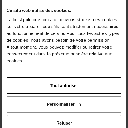
Avis client
Ce site web utilise des cookies.
La loi stipule que nous ne pouvons stocker des cookies
Vous aimerez peut-être
sur votre appareil que s’ils sont strictement nécessaires
au fonctionnement de ce site. Pour tous les autres types
de cookies, nous avons besoin de votre permission.
À tout moment, vous pouvez modifier ou retirer votre
consentement dans la présente bannière relative aux
cookies.
HERMES
Tout autoriser
Terre d'Hermès
Après-Rasage
Personnaliser
67,50 €
Voir la fiche
Refuser