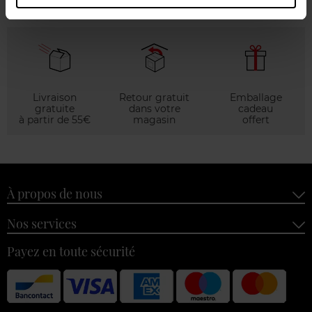
Livraison
Retour gratuit
Emballage
gratuite
dans votre
cadeau
à partir de 55€
magasin
offert
À propos de nous
Nos services
Payez en toute sécurité