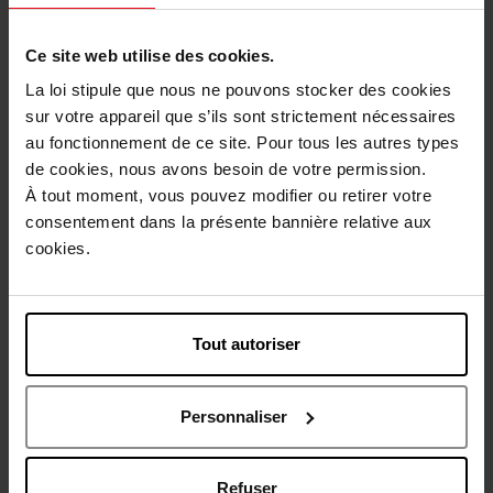
Avis client
Ce site web utilise des cookies.
La loi stipule que nous ne pouvons stocker des cookies
Vous aimerez peut-être
sur votre appareil que s’ils sont strictement nécessaires
au fonctionnement de ce site. Pour tous les autres types
de cookies, nous avons besoin de votre permission.
À tout moment, vous pouvez modifier ou retirer votre
consentement dans la présente bannière relative aux
cookies.
HERMES
Tout autoriser
H24 Eau de Parfum
Personnaliser
Eau de parfum
77,50 €
Voir la fiche
Refuser