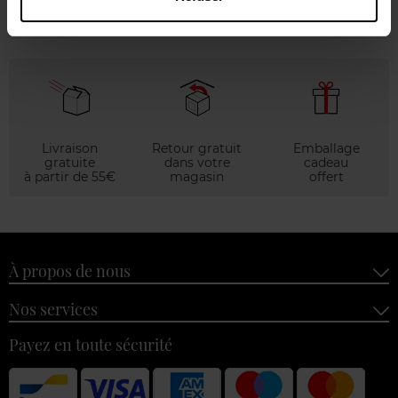
Livraison
Retour gratuit
Emballage
gratuite
dans votre
cadeau
à partir de 55€
magasin
offert
À propos de nous
Nos services
Payez en toute sécurité