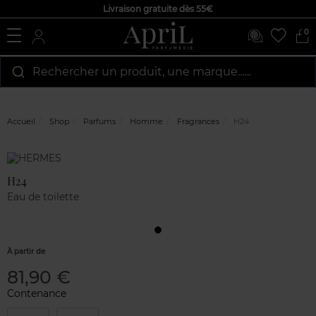
Livraison gratuite dès 55€
0
Rechercher un produit, une marque…...
Accueil
Shop
Parfums
Homme
Fragrances
H24
Marque
Avis
clients
H24
Eau de toilette
À partir de
81,90 €
Contenance