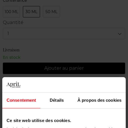
Contenance
100 ML
30 ML
50 ML
Quantité
1
Livraison
En stock
Ajouter au panier
Livraison gratuite à partir de 55€
Retour gratuit dans votre magasin
Consentement
Détails
À propos des cookies
Emballage cadeau offert
Ce site web utilise des cookies.