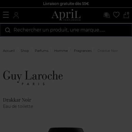
Livraison gratuite dès 55€
0
Rechercher un produit, une marque…...
Accueil
Shop
Parfums
Homme
Fragrances
Drakkar Noir
Marque
Avis
clients
Drakkar Noir
Eau de toilette