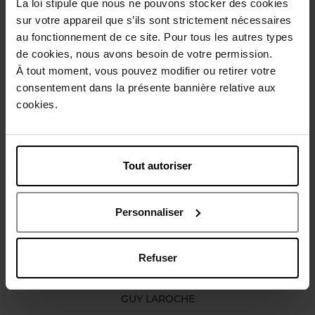
La loi stipule que nous ne pouvons stocker des cookies
sur votre appareil que s’ils sont strictement nécessaires
Description
au fonctionnement de ce site. Pour tous les autres types
de cookies, nous avons besoin de votre permission.
À tout moment, vous pouvez modifier ou retirer votre
Caractéristiques
consentement dans la présente bannière relative aux
cookies.
Avis client
Politique relative aux avis des clients
Vous aimerez peut-être
Tout autoriser
Personnaliser
Refuser
GUY LAROCHE