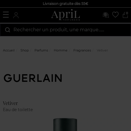
Livraison gratuite dès 55€
0
Rechercher un produit, une marque…...
Accueil
Shop
Parfums
Homme
Fragrances
Vetiver
Marque
Avis
clients
Vetiver
Eau de toilette