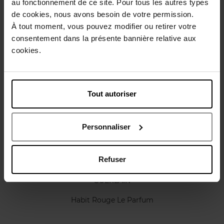
au fonctionnement de ce site. Pour tous les autres types
de cookies, nous avons besoin de votre permission.
Caractéristiques
À tout moment, vous pouvez modifier ou retirer votre
consentement dans la présente bannière relative aux
cookies.
Avis client
Politique relative aux avis des clients
Vous aimerez peut-être
Tout autoriser
Personnaliser
Refuser
GUERLAIN
Habit Rouge Le Parfum