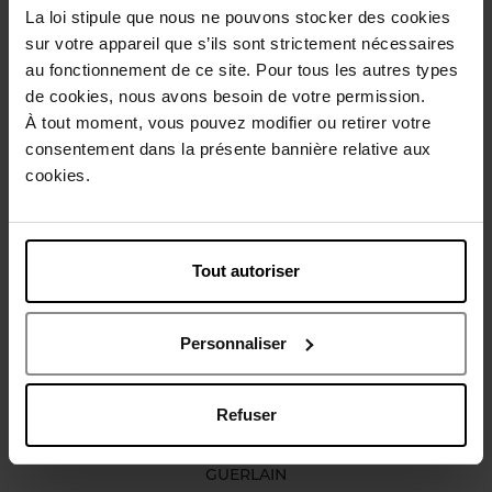
La loi stipule que nous ne pouvons stocker des cookies
Conseil d'utilisation
sur votre appareil que s’ils sont strictement nécessaires
au fonctionnement de ce site. Pour tous les autres types
de cookies, nous avons besoin de votre permission.
Caractéristiques
À tout moment, vous pouvez modifier ou retirer votre
consentement dans la présente bannière relative aux
cookies.
Avis client
Politique relative aux avis des clients
Vous aimerez peut-être
Tout autoriser
Personnaliser
Refuser
GUERLAIN