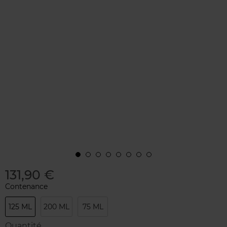
131,90 €
Contenance
125 ML
200 ML
75 ML
Quantité