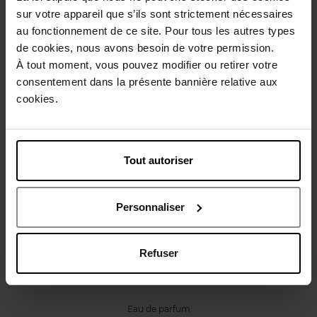
Caractéristiques
sur votre appareil que s’ils sont strictement nécessaires
au fonctionnement de ce site. Pour tous les autres types
de cookies, nous avons besoin de votre permission.
Avis client
Politique relative aux avis des clients
À tout moment, vous pouvez modifier ou retirer votre
consentement dans la présente bannière relative aux
cookies.
Vous aimerez peut-être
Tout autoriser
Personnaliser
GUERLAIN
Refuser
La Petite Robe Noire Le Flacon Coeur - Eau de Parfum
Intense
Eau de parfum