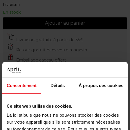
Livraison
En stock
Ajouter au panier
Livraison gratuite à partir de 55€
Retour gratuit dans votre magasin
Emballage cadeau offert
Consentement
Détails
À propos des cookies
Description
Ce site web utilise des cookies.
Caractéristiques
La loi stipule que nous ne pouvons stocker des cookies
sur votre appareil que s’ils sont strictement nécessaires
au fonctionnement de ce site. Pour tous les autres types