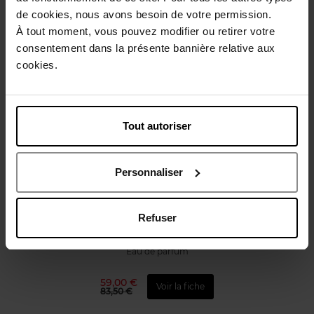
Avis client
Politique relative aux avis des clients
de cookies, nous avons besoin de votre permission.
À tout moment, vous pouvez modifier ou retirer votre
consentement dans la présente bannière relative aux
Vous aimerez peut-être
cookies.
Tout autoriser
Personnaliser
GUCCI
Gucci Bloom
Refuser
Eau de parfum
59,00 €
Voir la fiche
83,50 €