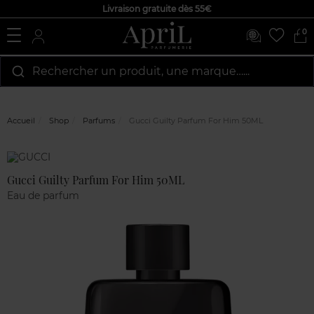
Livraison gratuite dès 55€
0
Rechercher un produit, une marque…...
Accueil
Shop
Parfums
Gucci Guilty Parfum For Him 50ML
Marque
Avis
clients
Gucci Guilty Parfum For Him 50ML
Eau de parfum