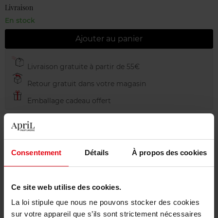
Livraison
En stock
Ajouter au panier
Livraison gratuite à partir de 55€
Retour gratuit dans votre magasin
Emballage cadeau offert
Consentement
Détails
À propos des cookies
Description
Ce site web utilise des cookies.
Conseil d'utilisation
La loi stipule que nous ne pouvons stocker des cookies
sur votre appareil que s’ils sont strictement nécessaires