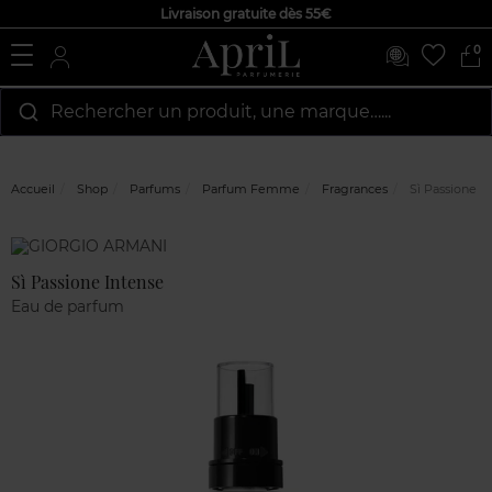
Livraison gratuite dès 55€
0
Rechercher un produit, une marque…...
Accueil
Shop
Parfums
Parfum Femme
Fragrances
Sì Passione I
Marque
Avis
clients
Sì Passione Intense
Eau de parfum