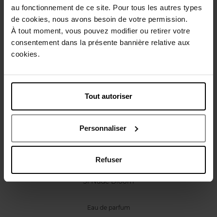
Caractéristiques
au fonctionnement de ce site. Pour tous les autres types
de cookies, nous avons besoin de votre permission.
À tout moment, vous pouvez modifier ou retirer votre
Avis client
Politique relative aux avis des clients
consentement dans la présente bannière relative aux
cookies.
Vous aimerez peut-être
Tout autoriser
Personnaliser
Refuser
GIORGIO ARMANI
Sì Nude Bloom
Eau de parfum