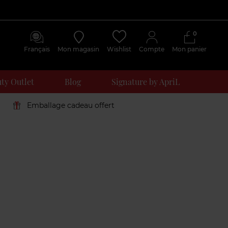
0
Français
Mon magasin
Wishlist
Compte
Mon panier
ty Outlet
Blog
Signature by ApriL
Emballage cadeau offert