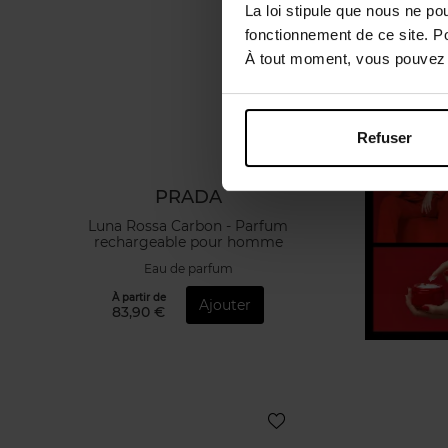
La loi stipule que nous ne po
fonctionnement de ce site. P
À tout moment, vous pouvez m
Refuser
PRADA
Luna Rossa Carbon - Parfum
rechargeable pour homme
Eau de parfum
À partir de
Ajouter
83,90 €