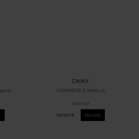
DKNY
porel
CASHMERE & VANILLA
PARFUM
r
149,90 €
Ajouter