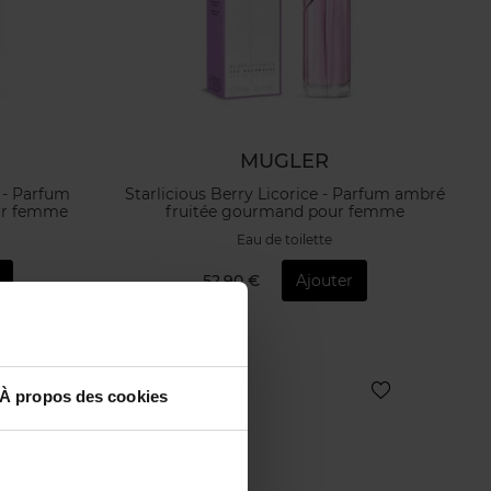
MUGLER
 - Parfum
Starlicious Berry Licorice - Parfum ambré
our femme
fruitée gourmand pour femme
Eau de toilette
52,90 €
Ajouter
À propos des cookies