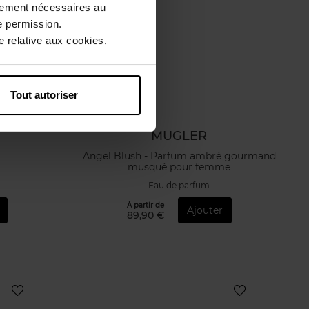
ctement nécessaires au
e permission.
 relative aux cookies.
Tout autoriser
MUGLER
Angel Blush - Parfum ambré gourmand
musqué pour femme
Eau de parfum
À partir de
Ajouter
89,90 €