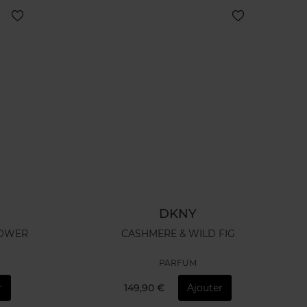
DKNY
RE FLOWER
CASHMERE & WILD FIG
PARFUM
r
149,90 €
Ajouter