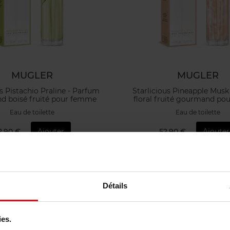
MUGLER
MUGLER
us Pistachio Praline - Parfum
Starlicious Pineapple Musk
 boisé fruité pour femme
floral fruité gourmand p
Eau de toilette
Eau de toilette
2,90 €
Ajouter
52,90 €
Ajouter
Détails
ies.