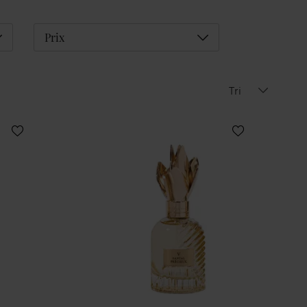
éplier
Déplier
Prix
Tri