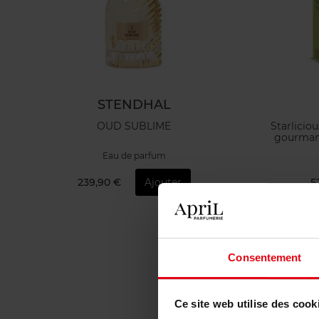
STENDHAL
OUD SUBLIME
Starlicio
gourmand
Eau de parfum
239,90 €
Ajouter
5
Consentement
Ce site web utilise des cook