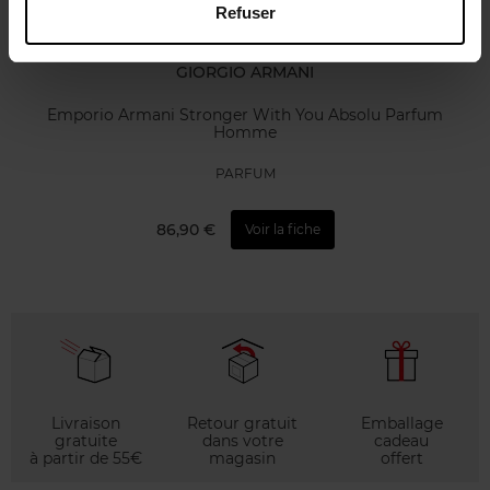
Refuser
GIORGIO ARMANI
Emporio Armani Stronger With You Absolu Parfum
Homme
PARFUM
86,90 €
Voir la fiche
Livraison
Retour gratuit
Emballage
gratuite
dans votre
cadeau
à partir de 55€
magasin
offert