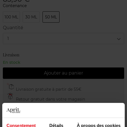
Contenance
100 ML
30 ML
50 ML
Quantité
1
Livraison
En stock
Ajouter au panier
Livraison gratuite à partir de 55€
Retour gratuit dans votre magasin
Emballage cadeau offert
Consentement
Détails
À propos des cookies