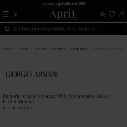
Livraison gratuite dès 55€
0
Rechercher un produit, une marque…...
Accueil
Shop
Parfums
Homme
Fragrances
Emporio Armani Stro
Marque
Avis
clients
Emporio Armani Stronger With You Intensely Eau de
Parfum Homme
Eau de parfum