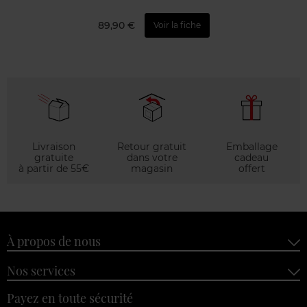
89,90 €
Voir la fiche
Livraison
Retour gratuit
Emballage
gratuite
dans votre
cadeau
à partir de 55€
magasin
offert
À propos de nous
Nos services
Payez en toute sécurité