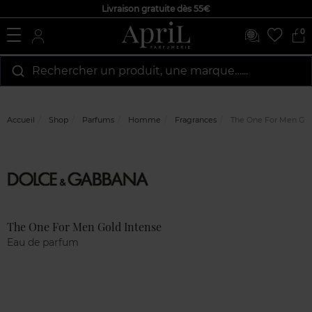
Livraison gratuite dès 55€
0
Rechercher un produit, une marque…...
Accueil
Shop
Parfums
Homme
Fragrances
The One For Men Gol
Marque
Avis
clients
The One For Men Gold Intense
Eau de parfum