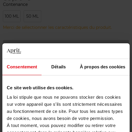
Contenance
100 ML
50 ML
Merci de sélectionner les caractéristiques du produit.
Ajouter
Livraison gratuite à partir de 55€
Consentement
Détails
À propos des cookies
Retour gratuit dans votre magasin
Emballage cadeau offert
Ce site web utilise des cookies.
La loi stipule que nous ne pouvons stocker des cookies
sur votre appareil que s’ils sont strictement nécessaires
au fonctionnement de ce site. Pour tous les autres types
Description
de cookies, nous avons besoin de votre permission.
À tout moment, vous pouvez modifier ou retirer votre