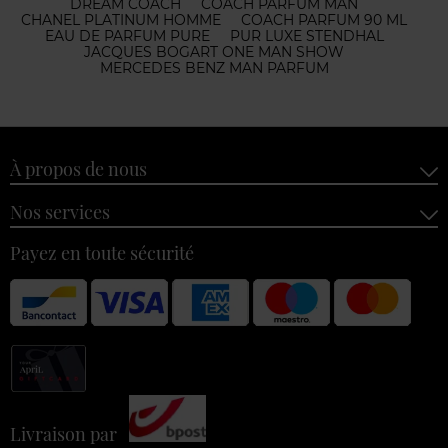
DREAM COACH
COACH PARFUM MAN
CHANEL PLATINUM HOMME
COACH PARFUM 90 ML
EAU DE PARFUM PURE
PUR LUXE STENDHAL
JACQUES BOGART ONE MAN SHOW
MERCEDES BENZ MAN PARFUM
À propos de nous
Nos services
Payez en toute sécurité
Livraison par