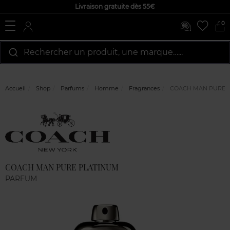
Livraison gratuite dès 55€
0
Rechercher un produit, une marque…...
Accueil
Shop
Parfums
Homme
Fragrances
COACH MAN PURE 
Marque
Avis
clients
COACH MAN PURE PLATINUM
PARFUM