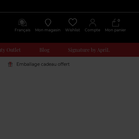
0
Français
Mon magasin
Wishlist
Compte
Mon panier
ty Outlet
Blog
Signature by ApriL
Emballage cadeau offert
Avis
clients