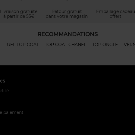
Livraison gratuite
Retour gratuit
Emballage cadeau
à partir de 55€
dans votre magasin
offert
RECOMMANDATIONS
T
GEL TOP COAT
TOP COAT CHANEL
TOP ONGLE
VERN
es
élité
e paiement