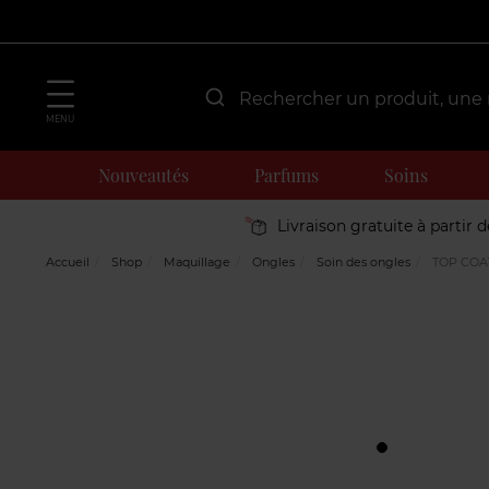
MENU
Nouveautés
Parfums
Soins
Livraison gratuite à partir 
Accueil
Shop
Maquillage
Ongles
Soin des ongles
TOP COA