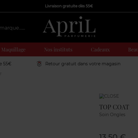
Livraison gratuite dès 55€
Maquillage
Nos instituts
Cadeaux
Beau
de 55€
Retour gratuit dans votre magasin
T
Marque
TOP COAT
Soin Ongles
13,50 €