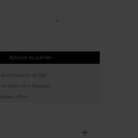
Ajouter au panier
atuite à partir de 55€
uit dans votre magasin
adeau offert