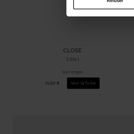
Refuser
CLOSE
3-EN-1
Soin Ongles
14,50 €
Voir la fiche