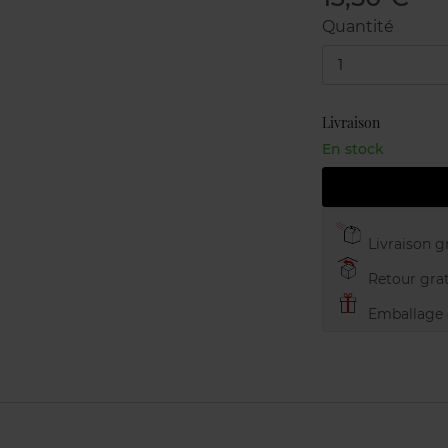
Quantité
1
Livraison
En stock
Livraison gr
Retour grat
Emballage c