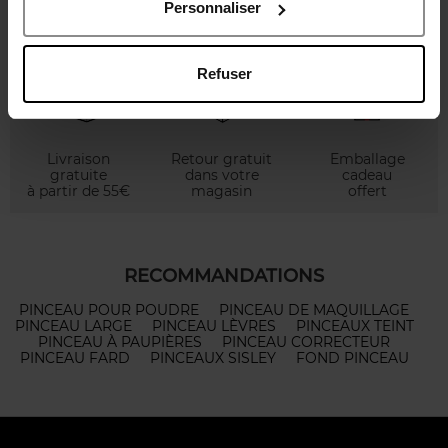
Personnaliser
Refuser
Livraison
Retour gratuit
Emballage
gratuite
dans votre
cadeau
à partir de 55€
magasin
offert
RECOMMANDATIONS
PINCEAU POUR POUDRE
PINCEAU DE MAQUILLAGE
PINCEAU LARGE
PINCEAU LÈVRES
PINCEAUX TEINT
PINCEAU À PAUPIÈRES
PINCEAU CORRECTEUR
PINCEAU FARD
PINCEAUX SISLEY
FOND PINCEAU