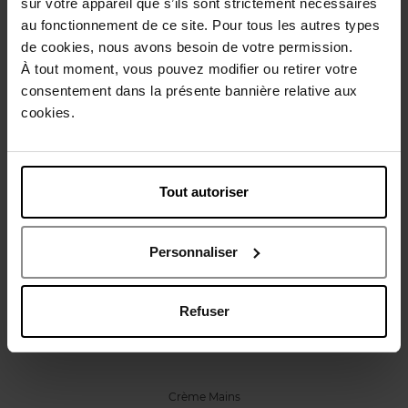
sur votre appareil que s’ils sont strictement nécessaires
Caractéristiques
au fonctionnement de ce site. Pour tous les autres types
de cookies, nous avons besoin de votre permission.
À tout moment, vous pouvez modifier ou retirer votre
Avis client
Politique relative aux avis des clients
consentement dans la présente bannière relative aux
cookies.
Vous aimerez peut-être
Tout autoriser
Personnaliser
Refuser
CLOSE
Crème Mains
Crème Mains