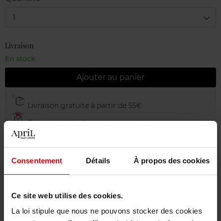
1
Livraison
En stock
Ajouter au panier
Livraison gratuite à partir de 55€
Retour gratuit dans votre magasin
Emballage cadeau offert
Consentement
Détails
À propos des cookies
Ce site web utilise des cookies.
Description
La loi stipule que nous ne pouvons stocker des cookies