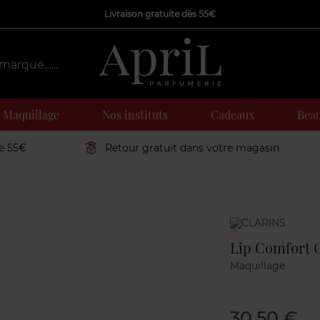
Livraison gratuite dès 55€
Maquillage
Nos instituts
Cadeaux
Beau
de 55€
Retour gratuit dans votre magasin
Marque
Lip Comfort O
Maquillage
30,50 €