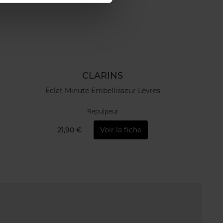
CLARINS
Eclat Minute Embellisseur Lèvres
Repulpeur
21,90 €
Voir la fiche