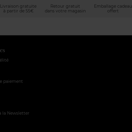
Livraison gratuite
Retour gratuit
Emballage cadeau
à partir de 55€
dans votre magasin
offert
es
élité
e paiement
à la Newsletter