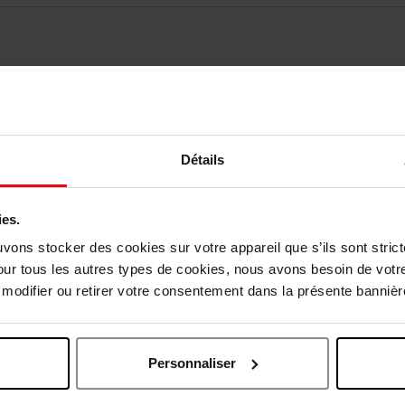
Détails
Vous aimerez peut-être
ies.
uvons stocker des cookies sur votre appareil que s’ils sont stri
our tous les autres types de cookies, nous avons besoin de votr
Exclusivité Web
odifier ou retirer votre consentement dans la présente bannière
Personnaliser