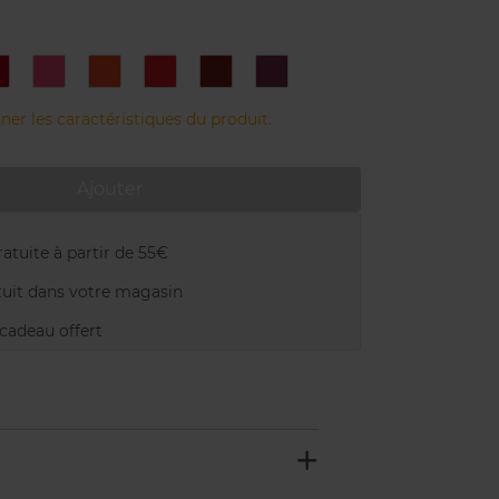
3-
04-
05-
08-
09-
10-
ERRY
CHERRY
PITAYA
APRICOT
STRAWBERRY
CHOCOLATE
PLUM
ner les caractéristiques du produit.
Ajouter
atuite à partir de 55€
uit dans votre magasin
adeau offert