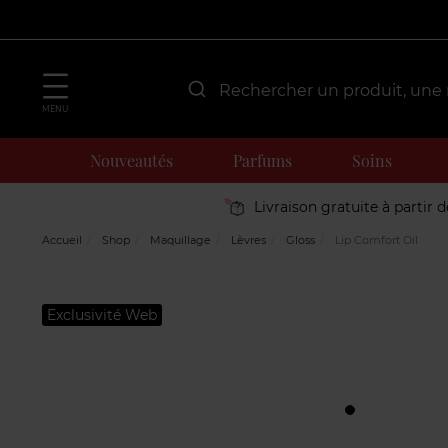
MENU
Nouveautés
Parfums
Soins
Livraison gratuite à partir 
Accueil
Shop
Maquillage
Lèvres
Gloss
Lip Comfort Oil
Exclusivité Web