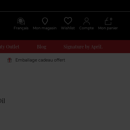
0
Français
Mon magasin
Wishlist
Compte
Mon panier
ty Outlet
Blog
Signature by ApriL
Emballage cadeau offert
Avis
clients
il