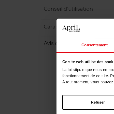
Conseil d'utilisation
Caractéristiques
Avis client
Consentement
Ce site web utilise des cook
La loi stipule que nous ne po
fonctionnement de ce site. P
À tout moment, vous pouvez m
Refuser