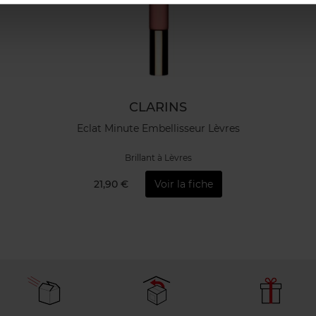
CLARINS
Eclat Minute Embellisseur Lèvres
Brillant à Lèvres
21,90 €
Voir la fiche