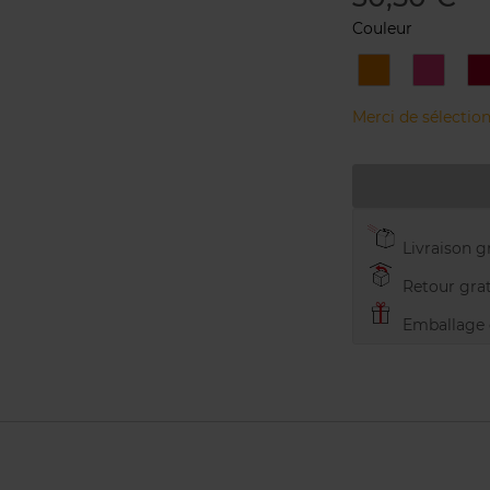
Couleur
01-
02-
0
HONEY
RASPB
Merci de sélection
Livraison gr
Retour grat
Emballage c