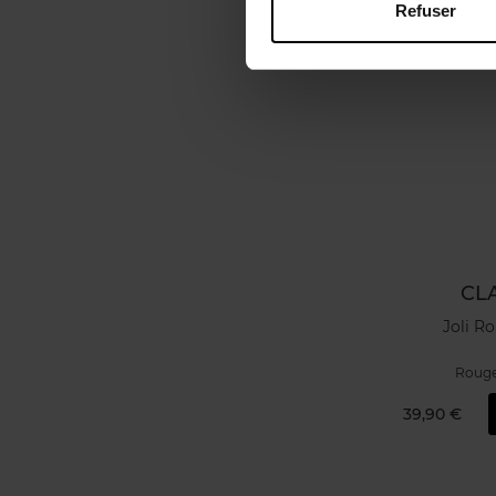
Refuser
CL
Joli R
Rouge
39,90 €