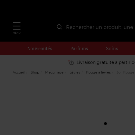
MENU
Nouveautés
Parfums
Soins
Livraison gratuite à partir 
Accueil
Shop
Maquillage
Lèvres
Rouge à lèvres
Joli Rouge