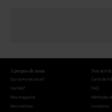
À propos de nous
Nos servic
Qui sommes nous?
Carte de fid
Caritatif
FAQ
Nos magasins
Méthodes d
Nos instituts
Livraisons