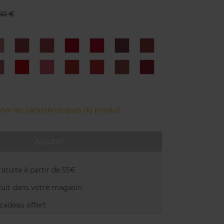
50 €
31
732S
732V
742S
742V
744V
757S
ose
grenadine
grenadine
joli
joli
soft
nude
erry
rouge
rouge
plum
brick
759V
768
769
772
773
778
779S
rry
woodberry
strawberry
burgundy
red
pink
pecan
redcurrant
lily
hibiscus
tulip
nude
ner les caractéristiques du produit.
Ajouter
atuite à partir de 55€
uit dans votre magasin
adeau offert