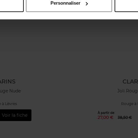
Personnaliser
ARINS
CLAR
ouge Nude
Joli Roug
 à Lèvres
Rouge à 
À partir de
Voir la fiche
27,00 €
38,50 €