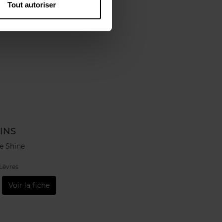
Tout autoriser
INS
e Shine
Lèvres
Voir la fiche