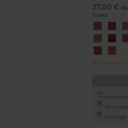
27,00 €
38,
Couleur
705
706S
7
soft
fig
r
berry
b
758V
759S
sandy
woodbe
pink
780S
783V
grapefruit
almond
nude
Merci de sélection
Livraison gr
Retour grat
Emballage c