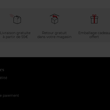
Livraison gratuite
Retour gratuit
Emballage cadeau
à partir de 55€
dans votre magasin
offert
es
élité
e paiement