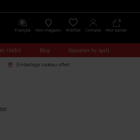
0
Français
Mon magasin
Wishlist
Compte
Mon panier
ty Outlet
Blog
Signature by ApriL
Emballage cadeau offert
Avis
clients
ine