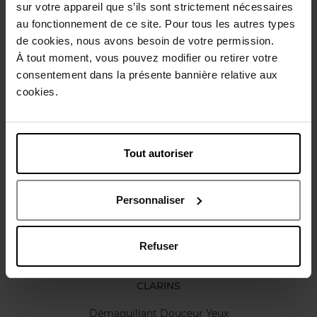
Conseil d'utilisation
sur votre appareil que s’ils sont strictement nécessaires
au fonctionnement de ce site. Pour tous les autres types
de cookies, nous avons besoin de votre permission.
Caractéristiques
À tout moment, vous pouvez modifier ou retirer votre
consentement dans la présente bannière relative aux
cookies.
Avis client
Politique relative aux avis des clients
Vous aimerez peut-être
Tout autoriser
Personnaliser
Refuser
CLARINS
Démaquillant Douceur Yeux