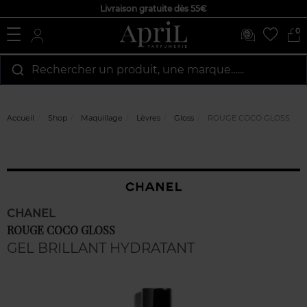
Livraison gratuite dès 55€
0
Rechercher un produit, une marque…...
Accueil
Shop
Maquillage
Lèvres
Gloss
ROUGE COCO GLOSS
CHANEL
ROUGE COCO GLOSS
GEL BRILLANT HYDRATANT