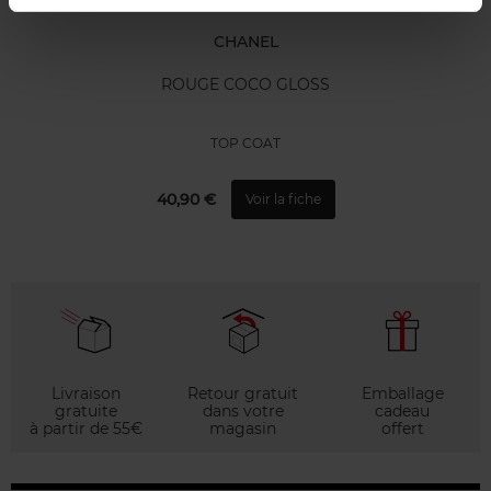
CHANEL
ROUGE COCO GLOSS
TOP COAT
40,90 €
Voir la fiche
Livraison
Retour gratuit
Emballage
gratuite
dans votre
cadeau
à partir de 55€
magasin
offert