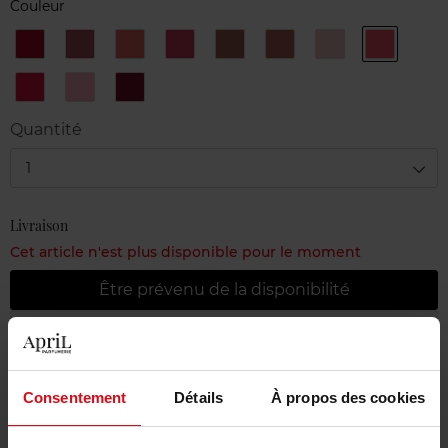
Couleur
106
119
166
172
716
722
726
728
AMARENA
BOURGEOISIE
PHYSICAL
TENDRESSE
CARAMEL
NOCE
ICING
ROSE
MOSCATA
PULPE
738
804
826
AMUSE-
ROSE
ROUGE
BOUCHE
NAÏF
GRENAT
Quantité
1
Livraison
Cet article n'est plus disponible pour le moment
Être prévenu de la disponibilité
Livraison gratuite à partir de 55€
Retour gratuit dans votre magasin
Consentement
Détails
À propos des cookies
Emballage cadeau offert