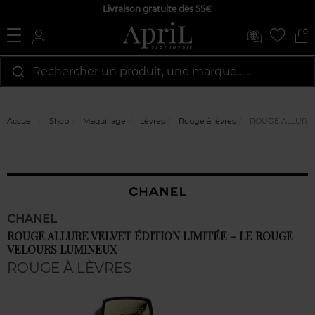
Livraison gratuite dès 55€
0
Rechercher un produit, une marque…...
Accueil
Shop
Maquillage
Lèvres
Rouge à lèvres
ROUGE ALLURE V
CHANEL
ROUGE ALLURE VELVET ÉDITION LIMITÉE – LE ROUGE
VELOURS LUMINEUX
ROUGE À LÈVRES