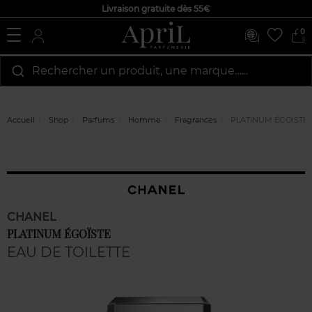
Livraison gratuite dès 55€
0
Rechercher un produit, une marque…...
Accueil
Shop
Parfums
Homme
Fragrances
PLATINUM ÉGOÏSTE
CHANEL
PLATINUM ÉGOÏSTE
EAU DE TOILETTE