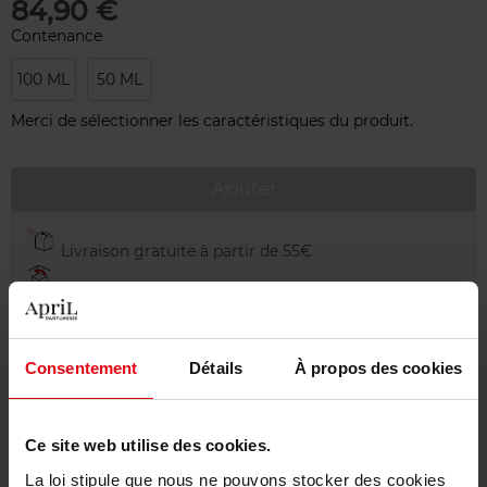
84,90 €
Contenance
100 ML
50 ML
Merci de sélectionner les caractéristiques du produit.
Ajouter
Livraison gratuite à partir de 55€
Retour gratuit dans votre magasin
Emballage cadeau offert
Consentement
Détails
À propos des cookies
Ce site web utilise des cookies.
Description
La loi stipule que nous ne pouvons stocker des cookies