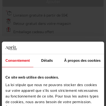
Ajouter
Livraison gratuite à partir de 55€
Retour gratuit dans votre magasin
Emballage cadeau offert
Description
Consentement
Détails
À propos des cookies
Conseil d'utilisation
Ce site web utilise des cookies.
La loi stipule que nous ne pouvons stocker des cookies
sur votre appareil que s’ils sont strictement nécessaires
Caractéristiques
au fonctionnement de ce site. Pour tous les autres types
de cookies, nous avons besoin de votre permission.