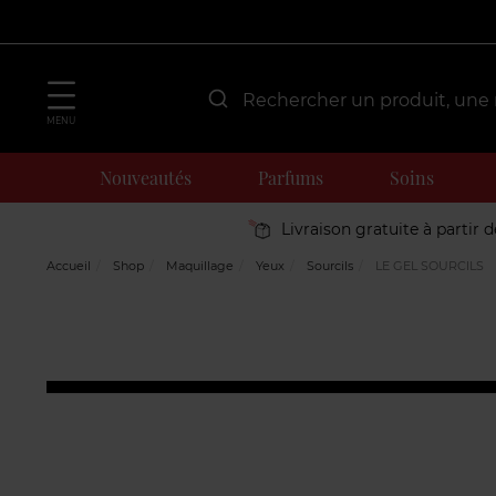
MENU
Nouveautés
Parfums
Soins
Livraison gratuite à partir 
Accueil
Shop
Maquillage
Yeux
Sourcils
LE GEL SOURCILS