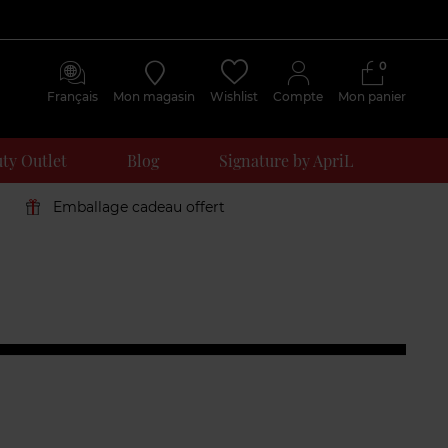
0
Français
Mon magasin
Wishlist
Compte
Mon panier
ty Outlet
Blog
Signature by ApriL
Emballage cadeau offert