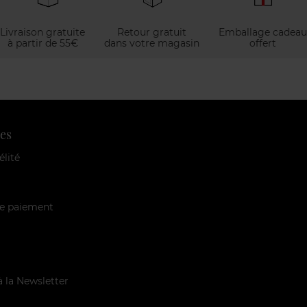
Livraison gratuite
Retour gratuit
Emballage cadeau
à partir de 55€
dans votre magasin
offert
es
élité
e paiement
à la Newsletter