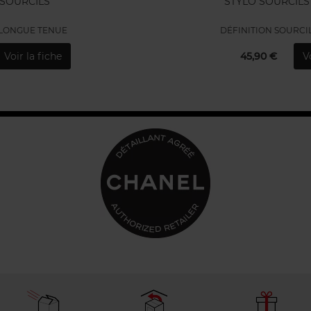
 SOURCILS
STYLO SOURCIL
 LONGUE TENUE
DÉFINITION SOURCI
Voir la fiche
45,90 €
V