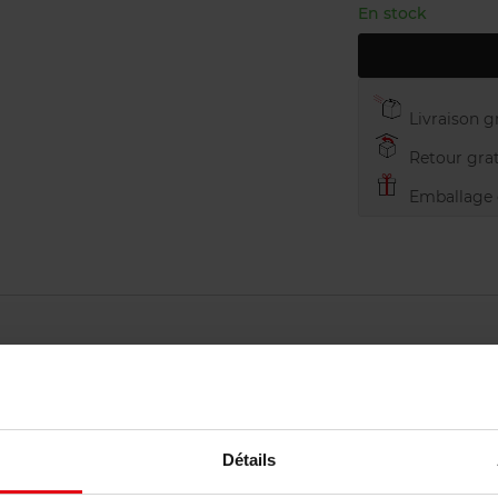
En stock
Livraison gr
Retour grat
Emballage c
Détails