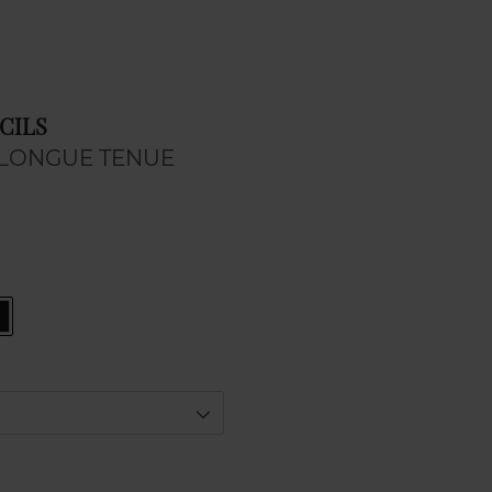
CILS
 LONGUE TENUE
370
BRUN