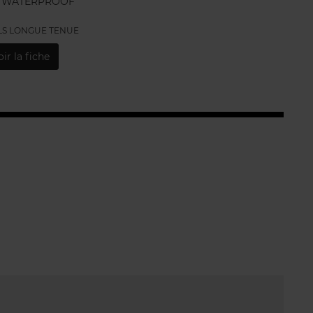
S WATERPROOF
LS LONGUE TENUE
oir la fiche