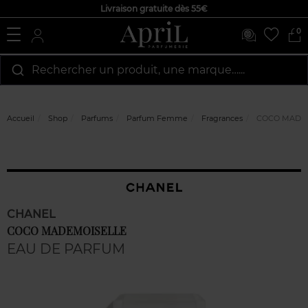
Livraison gratuite dès 55€
0
Rechercher un produit, une marque…...
Accueil
Shop
Parfums
Parfum Femme
Fragrances
COCO MADEM
CHANEL
COCO MADEMOISELLE
EAU DE PARFUM