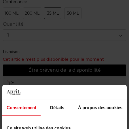
Contenance
100 ML
200 ML
35 ML
50 ML
Quantité
1
Livraison
Cet article n'est plus disponible pour le moment
Être prévenu de la disponibilité
Livraison gratuite à partir de 55€
Retour gratuit dans votre magasin
Emballage cadeau offert
Consentement
Détails
À propos des cookies
Ce site web utilise des cookies.