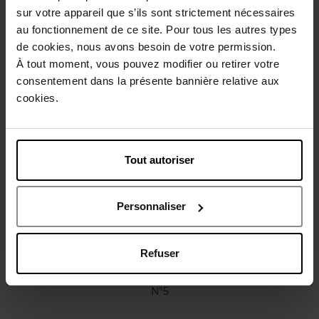
sur votre appareil que s’ils sont strictement nécessaires
Conseil d'utilisation
au fonctionnement de ce site. Pour tous les autres types
de cookies, nous avons besoin de votre permission.
À tout moment, vous pouvez modifier ou retirer votre
Caractéristiques
consentement dans la présente bannière relative aux
cookies.
Vous aimerez peut-être
Tout autoriser
Personnaliser
Refuser
CHANEL
N°5