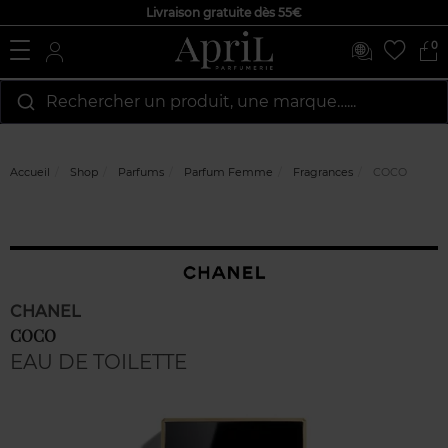
Livraison gratuite dès 55€
0
Rechercher un produit, une marque…...
Accueil
Shop
Parfums
Parfum Femme
Fragrances
COCO
CHANEL
COCO
EAU DE TOILETTE