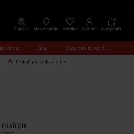
0
Français
Mon magasin
Wishlist
Compte
Mon panier
ty Outlet
Blog
Signature by ApriL
Emballage cadeau offert
 FRAÎCHE