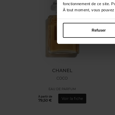
fonctionnement de ce site. P
À tout moment, vous pouvez m
Refuser
CHANEL
COCO
EAU DE PARFUM
À partir de
Voir la fiche
79,50 €