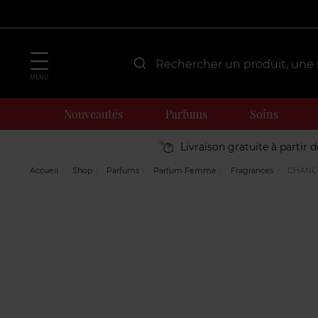
MENU
Nouveautés
Parfums
Soins
Livraison gratuite à partir 
Accueil
Shop
Parfums
Parfum Femme
Fragrances
CHANCE