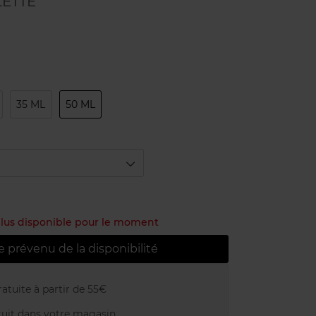
LETTE
35 ML
50 ML
 plus disponible pour le moment
e prévenu de la disponibilité
atuite à partir de 55€
uit dans votre magasin