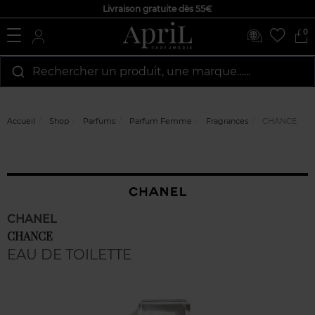
Livraison gratuite dès 55€
0
Rechercher un produit, une marque…...
Accueil
Shop
Parfums
Parfum Femme
Fragrances
CHANCE
CHANEL
CHANCE
EAU DE TOILETTE