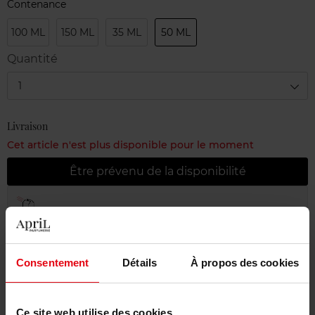
Contenance
100 ML
150 ML
35 ML
50 ML
Quantité
1
Livraison
Cet article n'est plus disponible pour le moment
Être prévenu de la disponibilité
Livraison gratuite à partir de 55€
Retour gratuit dans votre magasin
Emballage cadeau offert
Consentement
Détails
À propos des cookies
Ce site web utilise des cookies.