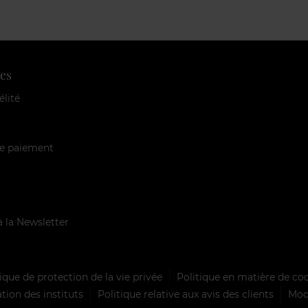
es
élité
e paiement
à la Newsletter
ique de protection de la vie privée
Politique en matière de co
tion des instituts
Politique relative aux avis des clients
Mode