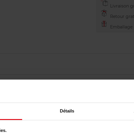
Livraison gr
Retour grat
Emballage c
Détails
Vous aimerez peut-être
ies.