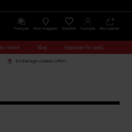
0
Français
Mon magasin
Wishlist
Compte
Mon panier
ty Outlet
Blog
Signature by ApriL
Emballage cadeau offert