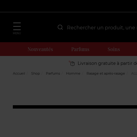
MENU
Nouveautés
Parfums
Soins
Livraison gratuite à partir 
Accueil
Shop
Parfums
Homme
Rasage et après-rasage
AL