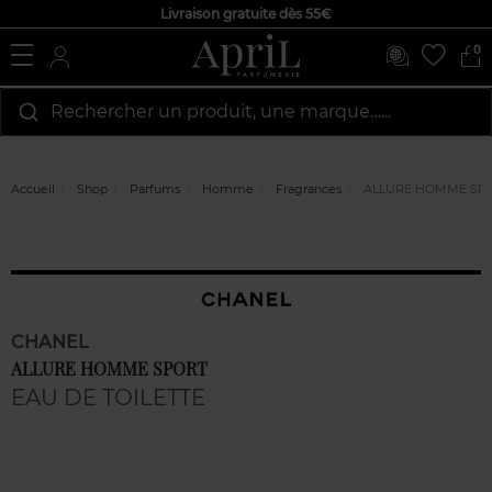
Livraison gratuite dès 55€
0
Rechercher un produit, une marque…...
Accueil
Shop
Parfums
Homme
Fragrances
ALLURE HOMME SP
CHANEL
ALLURE HOMME SPORT
EAU DE TOILETTE