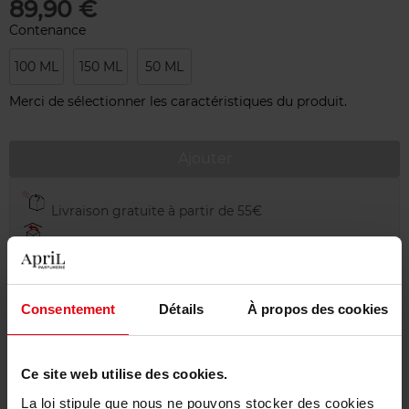
89,90 €
Contenance
100 ML
150 ML
50 ML
Merci de sélectionner les caractéristiques du produit.
Ajouter
Livraison gratuite à partir de 55€
Retour gratuit dans votre magasin
Emballage cadeau offert
Consentement
Détails
À propos des cookies
Ce site web utilise des cookies.
Description
La loi stipule que nous ne pouvons stocker des cookies