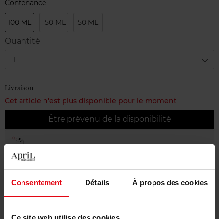
Contenance
100 ML
150 ML
50 ML
Quantité
1
Livraison
Cet article n'est plus disponible pour le moment
Être prévenu de la disponibilité
Livraison gratuite à partir de 55€
Retour gratuit dans votre magasin
Emballage cadeau offert
Consentement
Détails
À propos des cookies
Ce site web utilise des cookies.