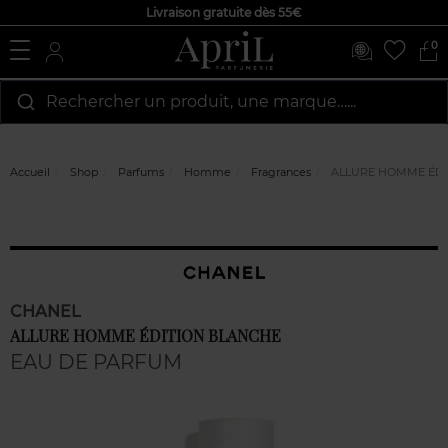
Livraison gratuite dès 55€
0
Rechercher un produit, une marque…...
Accueil
Shop
Parfums
Homme
Fragrances
ALLURE HOMME ÉDI
CHANEL
ALLURE HOMME ÉDITION BLANCHE
EAU DE PARFUM