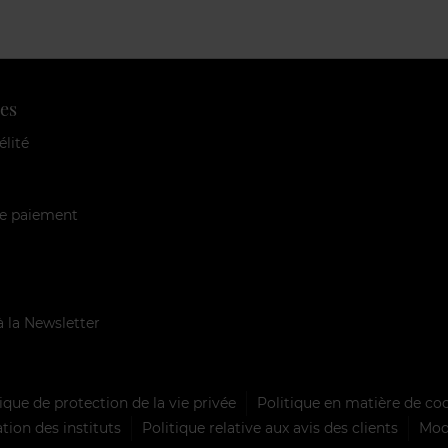
es
élité
e paiement
à la Newsletter
ique de protection de la vie privée
Politique en matière de co
tion des instituts
Politique relative aux avis des clients
Mode