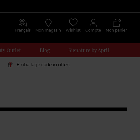
0
Français
Mon magasin
Wishlist
Compte
Mon panier
ty Outlet
Blog
Signature by ApriL
Emballage cadeau offert