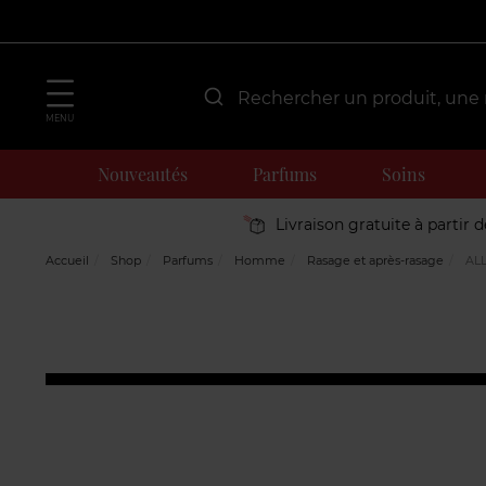
MENU
Nouveautés
Parfums
Soins
Livraison gratuite à partir 
Accueil
Shop
Parfums
Homme
Rasage et après-rasage
AL