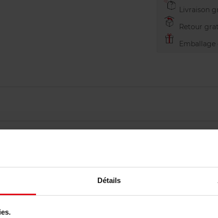
Livraison gr
Retour grat
Emballage c
Détails
Vous aimerez peut-être
ies.