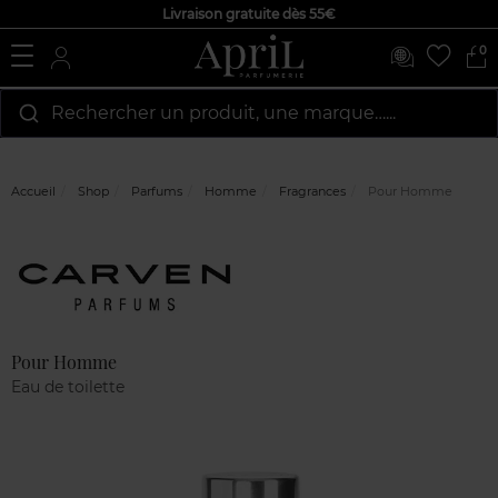
Livraison gratuite dès 55€
0
Rechercher un produit, une marque…...
Accueil
Shop
Parfums
Homme
Fragrances
Pour Homme
Marque
Avis
clients
Pour Homme
Eau de toilette