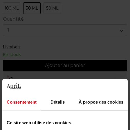
100 ML
30 ML
50 ML
Quantité
1
Livraison
En stock
Ajouter au panier
Livraison gratuite à partir de 55€
Retour gratuit dans votre magasin
Consentement
Détails
À propos des cookies
Emballage cadeau offert
Ce site web utilise des cookies.