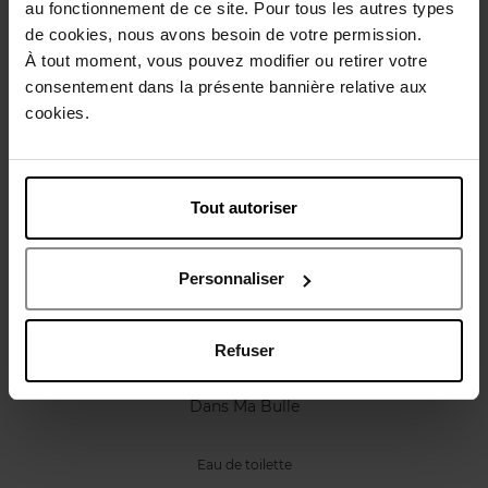
au fonctionnement de ce site. Pour tous les autres types
Caractéristiques
de cookies, nous avons besoin de votre permission.
À tout moment, vous pouvez modifier ou retirer votre
Avis client
consentement dans la présente bannière relative aux
Politique relative aux avis des clients
cookies.
Vous aimerez peut-être
Tout autoriser
Personnaliser
Refuser
CARVEN
Dans Ma Bulle
Eau de toilette