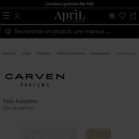
Livraison gratuite dès 55€
0
Rechercher un produit, une marque…...
Accueil
Shop
Parfums
Parfum Femme
Fragrances
Paris Bangalo
Marque
Avis
clients
Paris Bangalore
Eau de parfum