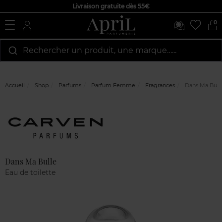
Livraison gratuite dès 55€
0
Rechercher un produit, une marque…...
Accueil
Shop
Parfums
Parfum Femme
Fragrances
Dans Ma Bull
Marque
Avis
clients
Dans Ma Bulle
Eau de toilette