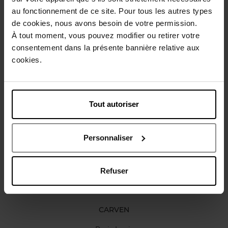
Description
au fonctionnement de ce site. Pour tous les autres types
de cookies, nous avons besoin de votre permission.
À tout moment, vous pouvez modifier ou retirer votre
Caractéristiques
consentement dans la présente bannière relative aux
cookies.
Avis client
Politique relative aux avis des clients
Tout autoriser
Vous aimerez peut-être
Personnaliser
Refuser
CARVEN