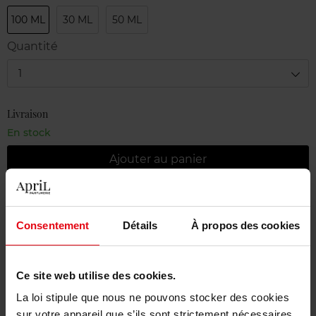
100 ML
30 ML
50 ML
Quantité
1
Livraison
En stock
Ajouter au panier
Livraison gratuite à partir de 55€
Retour gratuit dans votre magasin
Consentement
Détails
À propos des cookies
Emballage cadeau offert
Ce site web utilise des cookies.
La loi stipule que nous ne pouvons stocker des cookies
sur votre appareil que s’ils sont strictement nécessaires