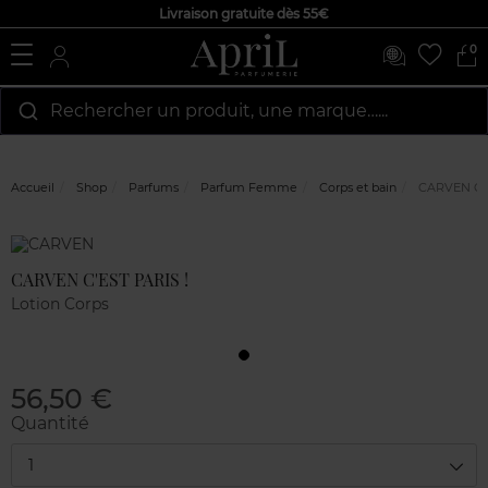
Livraison gratuite dès 55€
0
Rechercher un produit, une marque…...
Accueil
Shop
Parfums
Parfum Femme
Corps et bain
CARVEN C'E
Marque
Avis
clients
CARVEN C'EST PARIS !
Lotion Corps
56,50 €
Quantité
1