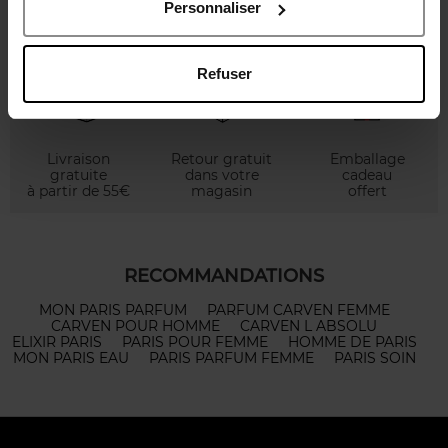
Personnaliser
Refuser
Livraison
Retour gratuit
Emballage
gratuite
dans votre
cadeau
à partir de 55€
magasin
offert
RECOMMANDATIONS
MON PARIS PARFUM
PARFUM CARVEN FEMME
CARVEN POUR HOMME
CARVEN L ABSOLU
ELIXIR PARIS
PARIS POUR FEMME
HOMME DE PARIS
MON PARIS EAU
PARIS PARFUM FEMME
PARIS SOIN