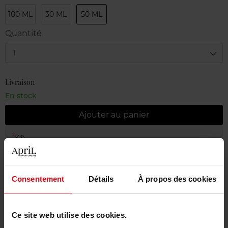
100 ML
30 ML
50 ML
Quantité
1
Livraison
En stock
Ajouter au panier
Livraison gratuite à partir de 55€
Retour gratuit dans votre magasin
Consentement
Détails
À propos des cookies
Emballage cadeau offert
Ce site web utilise des cookies.