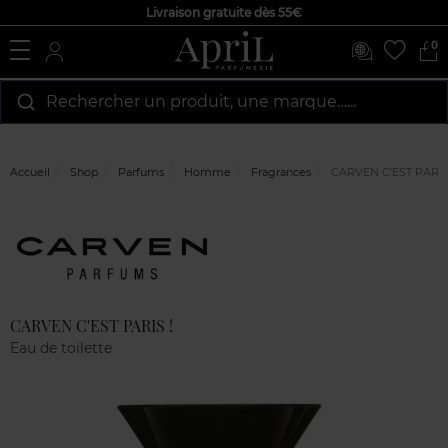
Livraison gratuite dès 55€
0
Rechercher un produit, une marque…...
Accueil
Shop
Parfums
Homme
Fragrances
CARVEN C'EST PARIS
Marque
Avis
clients
CARVEN C'EST PARIS !
Eau de toilette