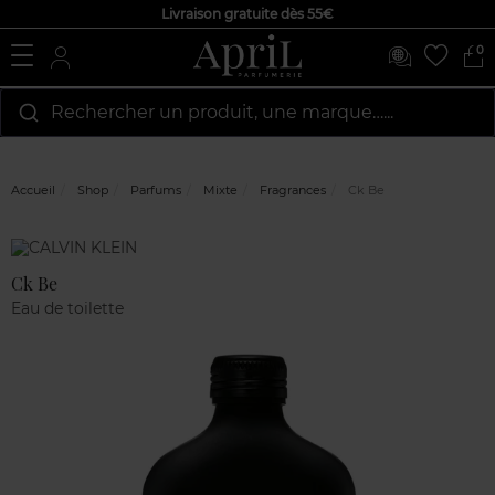
Livraison gratuite dès 55€
0
Rechercher un produit, une marque…...
Accueil
Shop
Parfums
Mixte
Fragrances
Ck Be
Marque
Avis
clients
Ck Be
Eau de toilette