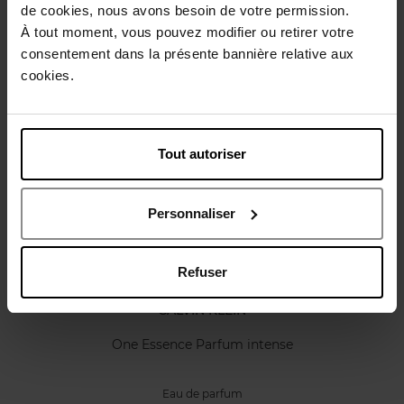
de cookies, nous avons besoin de votre permission.
Caractéristiques
À tout moment, vous pouvez modifier ou retirer votre
consentement dans la présente bannière relative aux
cookies.
Avis client
Politique relative aux avis des clients
Vous aimerez peut-être
Tout autoriser
Personnaliser
Refuser
CALVIN KLEIN
One Essence Parfum intense
Eau de parfum