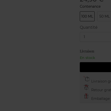
Contenance
100 ML
50 ML
Quantité
1
Livraison
En stock
Livraison gr
Retour grat
Emballage c