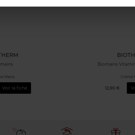
THERM
BIOT
omains
Biomains Vitami
e Mains
Crème 
Voir la fiche
12,90 €
Vo