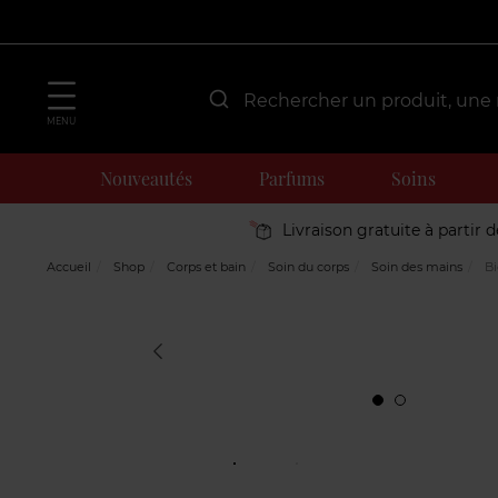
MENU
Nouveautés
Parfums
Soins
Livraison gratuite à partir 
Accueil
Shop
Corps et bain
Soin du corps
Soin des mains
Bi