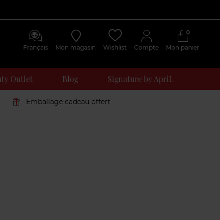
0
Français
Mon magasin
Wishlist
Compte
Mon panier
ty Outlet
Blog
Signature by ApriL
Emballage cadeau offert
Avis
clients