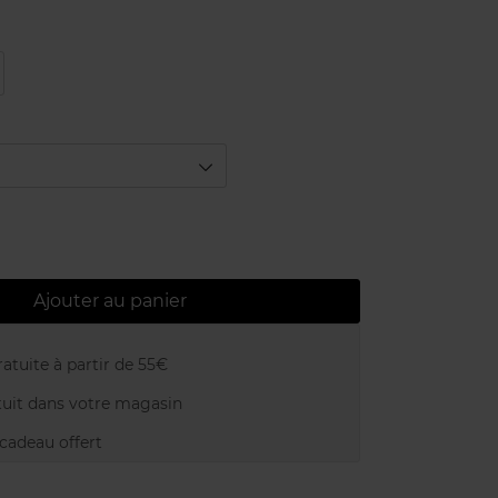
Ajouter au panier
atuite à partir de 55€
uit dans votre magasin
adeau offert