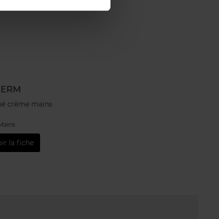
HERM
né crème mains
Mains
ir la fiche