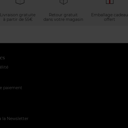
Livraison gratuite
Retour gratuit
Emballage cadeau
à partir de 55€
dans votre magasin
offert
es
élité
e paiement
à la Newsletter