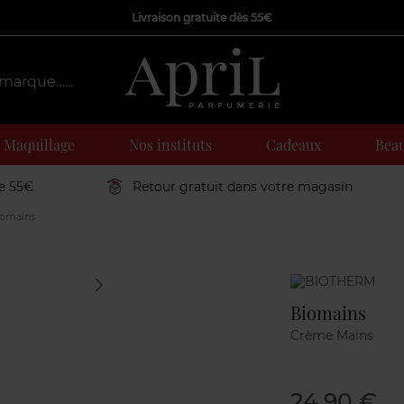
Livraison gratuite dès 55€
Maquillage
Nos instituts
Cadeaux
Beau
de 55€
Retour gratuit dans votre magasin
omains
Marque
Biomains
Crème Mains
24,90 €