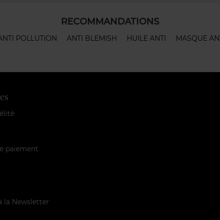
RECOMMANDATIONS
ANTI POLLUTION
ANTI BLEMISH
HUILE ANTI
MASQUE AN
es
élité
e paiement
à la Newsletter