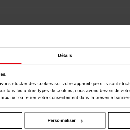
vis des clients
Vous aimerez peut-être
Détails
ies.
uvons stocker des cookies sur votre appareil que s’ils sont stri
our tous les autres types de cookies, nous avons besoin de votr
odifier ou retirer votre consentement dans la présente bannière
Personnaliser