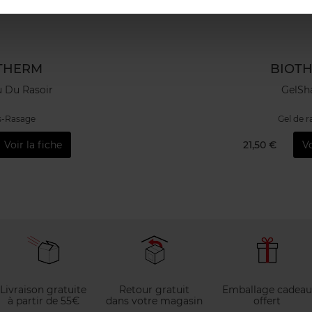
THERM
BIOT
u Du Rasoir
GelSh
s-Rasage
Gel de 
Voir la fiche
21,50 €
Vo
Livraison gratuite
Retour gratuit
Emballage cadeau
à partir de 55€
dans votre magasin
offert