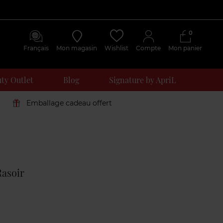
0
Français
Mon magasin
Wishlist
Compte
Mon panier
ty Outlet
Blog
Signature by ApriL
Emballage cadeau offert
Avis
clients
asoir