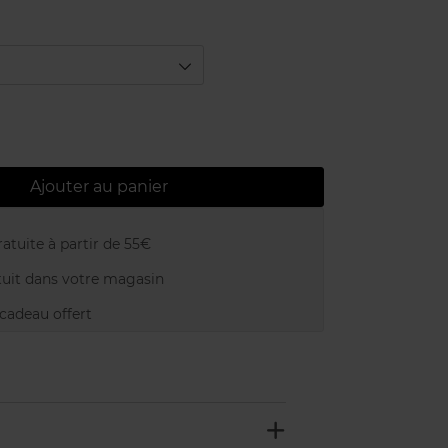
Ajouter au panier
atuite à partir de 55€
uit dans votre magasin
adeau offert