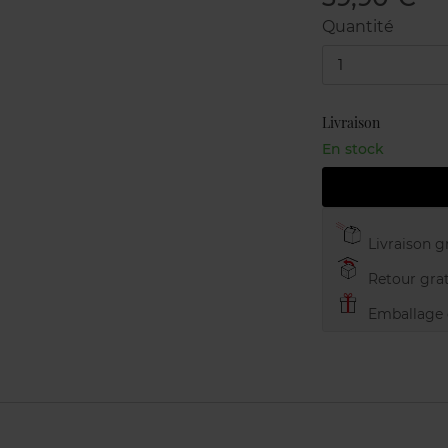
Quantité
1
Livraison
En stock
Livraison gr
Retour grat
Emballage c