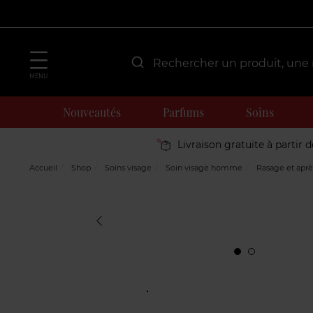
MENU
Nouveautés
Parfums
Soins
Livraison gratuite à partir 
Accueil
Shop
Soins visage
Soin visage homme
Rasage et aprè