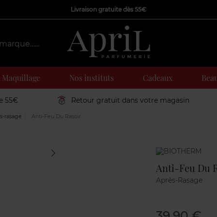
Livraison gratuite dès 55€
Maquillage
Nos instituts
Cadeaux
Beau
de 55€
Retour gratuit dans votre magasin
s-rasage
Anti-Feu Du Rasoir
Marque
Anti-Feu Du R
Après-Rasage
39,90 €