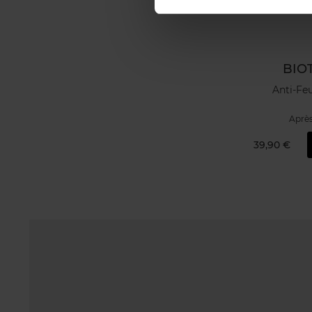
BIO
Anti-Fe
Aprè
39,90 €