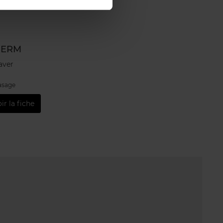
HERM
aver
rasage
ir la fiche