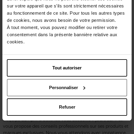
sur votre appareil que s’ils sont strictement nécessaires
Horaires d'ouverture
au fonctionnement de ce site. Pour tous les autres types
Lundi
10:00
18:00
de cookies, nous avons besoin de votre permission.
Mardi
10:00
18:00
À tout moment, vous pouvez modifier ou retirer votre
Mercredi
10:00
18:00
consentement dans la présente bannière relative aux
Jeudi
10:00
18:00
cookies.
Vendredi
10:00
19:00
Samedi
10:00
18:00
Dimanche
10:00
18:00
Tout autoriser
Choisir ce magasin
Personnaliser
Présentation magasin
Refuser
L’équipe du April d’Ostende vous accueille 7 jours sur 7 et
vous propose des conseils professionnels sur ses produits et
marques exclusives. Nous vous attendons avec impatience.