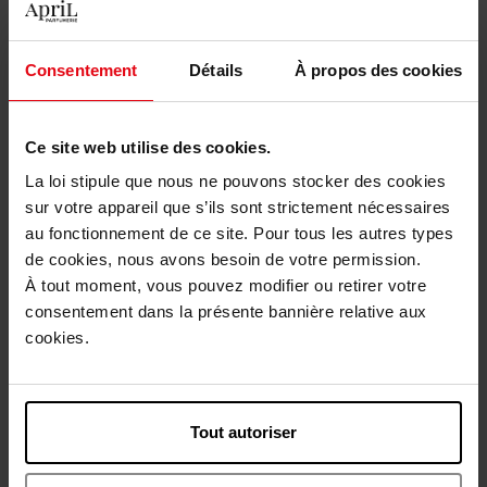
Coffret
Coffret
Consentement
Détails
À propos des cookies
15,50 €
31,90 €
Ajouter
Ajouter
Ce site web utilise des cookies.
La loi stipule que nous ne pouvons stocker des cookies
sur votre appareil que s’ils sont strictement nécessaires
au fonctionnement de ce site. Pour tous les autres types
de cookies, nous avons besoin de votre permission.
À tout moment, vous pouvez modifier ou retirer votre
SOL DE JANEIRO
SOL DE JANEIRO
consentement dans la présente bannière relative aux
cookies.
Body Badalada™ Moisture
Après Shampoing Lacté
Melting Lotion 39
Sans Rincage Cheirosa 62
Lotion Corps
Après-shampooing
Tout autoriser
13,90 €
13,90 €
Ajouter
Ajouter