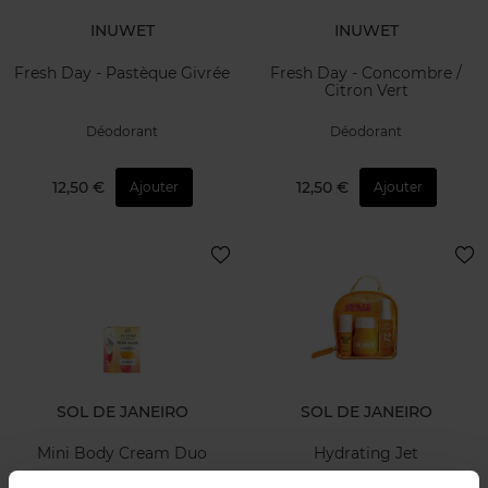
INUWET
INUWET
Fresh Day - Pastèque Givrée
Fresh Day - Concombre /
Citron Vert
Déodorant
Déodorant
12,50 €
12,50 €
Ajouter
Ajouter
SOL DE JANEIRO
SOL DE JANEIRO
Mini Body Cream Duo
Hydrating Jet