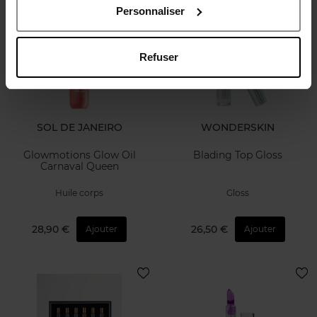
Personnaliser
Refuser
SOL DE JANEIRO
WONDERSKIN
Glowmotions Glow Oil
Blading Top Gloss
Carnaval Queen
Huile corps
Gloss
28,90 €
26,50 €
Ajouter
Ajouter