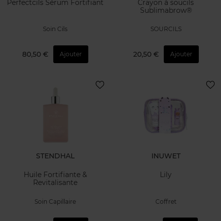
Perfectcils Sérum Fortifiant
Crayon à soucils
Sublimabrow®
Soin Cils
SOURCILS
80,50 €
20,50 €
Ajouter
Ajouter
STENDHAL
INUWET
Huile Fortifiante &
Lily
Revitalisante
Soin Capillaire
Coffret