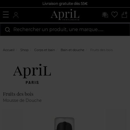
Livraison gratuite dès 55€
0
Rechercher un produit, une marque…...
Accueil
Shop
Corps et bain
Bain et douche
Fruits des bois
Marque
Avis
clients
Fruits des bois
Mousse de Douche