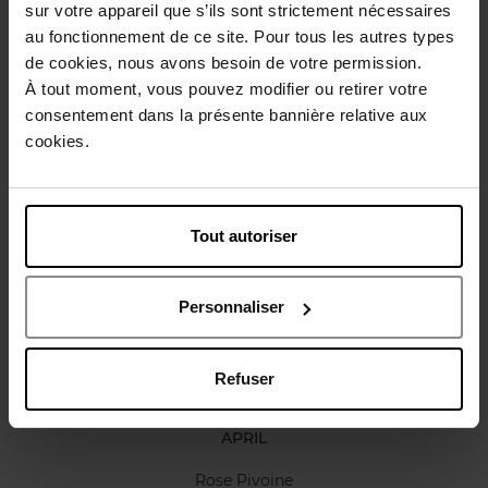
Conseil d'utilisation
sur votre appareil que s’ils sont strictement nécessaires
au fonctionnement de ce site. Pour tous les autres types
de cookies, nous avons besoin de votre permission.
Caractéristiques
À tout moment, vous pouvez modifier ou retirer votre
consentement dans la présente bannière relative aux
cookies.
Avis client
Politique relative aux avis des clients
Vous aimerez peut-être
Tout autoriser
Personnaliser
Refuser
APRIL
Rose Pivoine