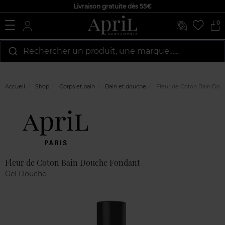
Livraison gratuite dès 55€
0
Rechercher un produit, une marque…...
Accueil
Shop
Corps et bain
Bain et douche
Fleur de Coton Bain Dou
Marque
Avis
clients
Fleur de Coton Bain Douche Fondant
Gel Douche